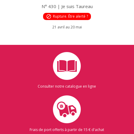
N° 430 | Je suis Taureau
block
Rupture. Être alerté ?
21 avril au 20 mai
Consulter notre catalogue en ligne
Frais de port offerts à partir de 15 € d'achat