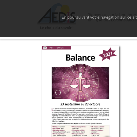
Bienvenue sur la boutique
En poursuivant votre navigation sur ce si
en ligne des
Éditions Aedis