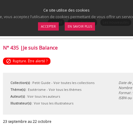
Ce site utilise des cookies
te, vous acceptez l’utilisation de cookies permettant de vous offrir un serv
.
Accueil
Les collections
Les nouveautés
ACCEPTER
EN SAVOIR PLUS
Vo
N° 435 |Je suis Balance
block
Rupture. Être alerté ?
Date de 
Collection(s)
:
Petit Guide
- Voir toutes les collections
Nombre d
Thème(s)
:
Esotérisme
-
Voir tous les thèmes
Format :
Auteur(s)
:
Voir tous les auteurs
ISBN ou
Illustrateur(s)
:
Voir tous les illustrateurs
23 septembre au 22 octobre