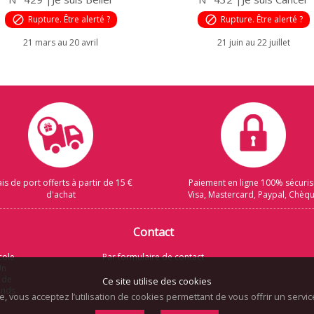
block
Rupture. Être alerté ?
block
Rupture. Être alerté ?
21 mars au 20 avril
21 juin au 22 juillet
ais de port offerts à partir de 15 €
Paiement en ligne 100% sécuri
d'achat
Visa, Mastercard, Paypal, Chèq
Contact
cole
Par formulaire de contact
Un
 de
Ce site utilise des cookies
rands
te, vous acceptez l’utilisation de cookies permettant de vous offrir un serv