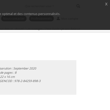
x
ice optimal et des contenus personnalisés.
Nous contacter
Professionnels
Mon compte
us êtes ici :
Accueil
/
Les ouvrages
/
Petit Guide
/
Je suis Balance
parution : September 2020
e pages : 8
 22 x 16 cm
 GENCOD :
978-2-84259-898-3