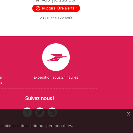
block
Rupture. Être alerté ?
23 juillet au 22 août
sé
Expédition sous 24 heures
ue
Suivez nous !
x
ice optimal et des contenus personnalisés.