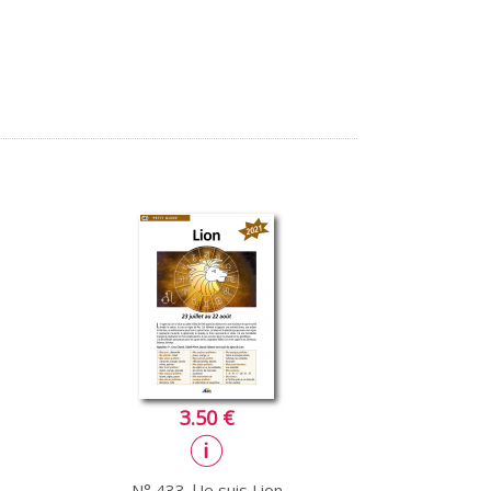
3.50 €
N° 433 |Je suis Lion