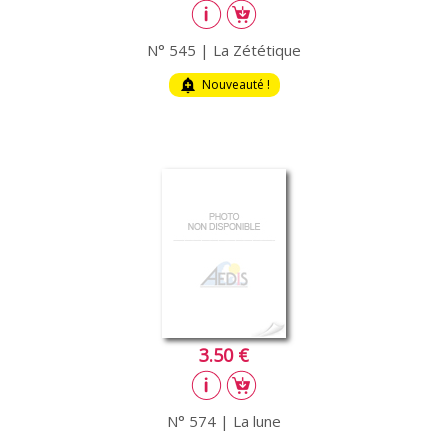
N° 545 | La Zététique
add_alert
Nouveauté !
3.50 €
N° 574 | La lune