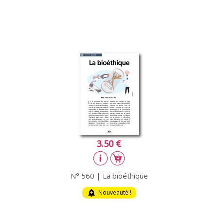
{icone_produit_etiquette
{libelle_produit_etiquette}
3.50 €
N° 560 | La bioéthique
add_alert
Nouveauté !