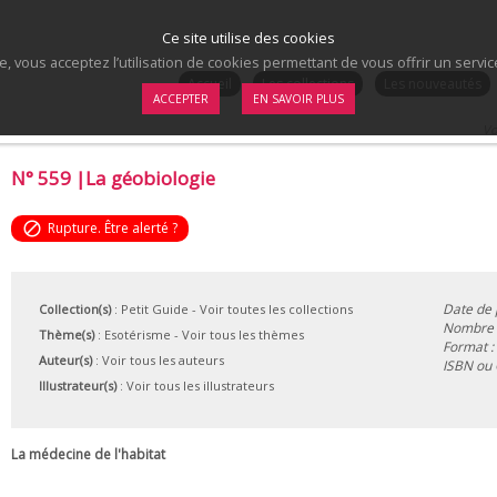
Ce site utilise des cookies
te, vous acceptez l’utilisation de cookies permettant de vous offrir un serv
.
Accueil
Les collections
Les nouveautés
ACCEPTER
EN SAVOIR PLUS
Vo
N° 559 |La géobiologie
block
Rupture. Être alerté ?
Date de 
Collection(s)
:
Petit Guide
- Voir toutes les collections
Nombre d
Thème(s)
:
Esotérisme
-
Voir tous les thèmes
Format :
Auteur(s)
:
Voir tous les auteurs
ISBN ou
Illustrateur(s)
:
Voir tous les illustrateurs
La médecine de l'habitat