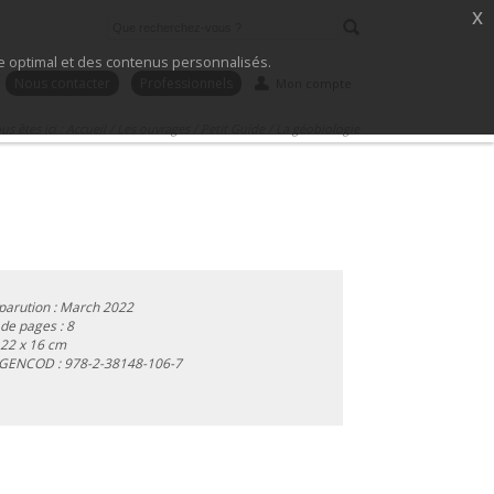
x
ice optimal et des contenus personnalisés.
Nous contacter
Professionnels
Mon compte
us êtes ici :
Accueil
/
Les ouvrages
/
Petit Guide
/
La géobiologie
parution : March 2022
e pages : 8
 22 x 16 cm
 GENCOD :
978-2-38148-106-7