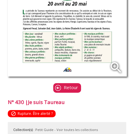
zoom_in
Retour
N° 430 |Je suis Taureau
block
Rupture. Être alerté ?
Collection(s)
:
Petit Guide
- Voir toutes les collections