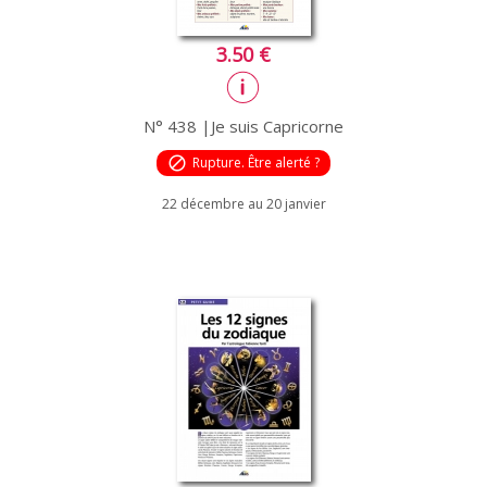
3.50 €
N° 438 |Je suis Capricorne
block
Rupture. Être alerté ?
22 décembre au 20 janvier