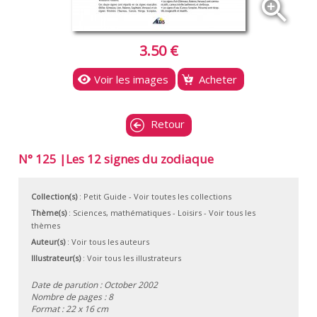
zoom_in
3.50 €
Voir les images
Acheter
Retour
N° 125 |Les 12 signes du zodiaque
Collection(s)
:
Petit Guide
- Voir toutes les collections
Thème(s)
:
Sciences, mathématiques
-
Loisirs
-
Voir tous les
thèmes
Auteur(s)
:
Voir tous les auteurs
Illustrateur(s)
:
Voir tous les illustrateurs
Date de parution : October 2002
Nombre de pages : 8
Format : 22 x 16 cm