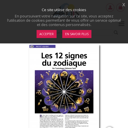
x
Ce site utilise des cookies
En poursuivant votre navigation sur ce site, vous acceptez
l’utilisation de cookies permettant de vous offrir un service optimal
et des contenus personnalisés.
ACCEPTER
EN SAVOIR PLUS