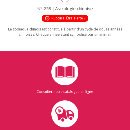
N° 253 |Astrologie chinoise
block
Rupture. Être alerté ?
Le zodiaque chinois est constitué à partir d'un cycle de douze années
chinoises. Chaque année étant symbolisé par un animal.
Consulter notre catalogue en ligne