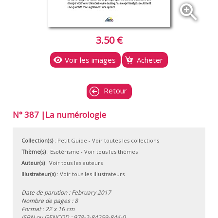
zoom_in
3.50 €
Voir les images
Acheter
Retour
N° 387 |La numérologie
Collection(s)
:
Petit Guide
- Voir toutes les collections
Thème(s)
:
Esotérisme
-
Voir tous les thèmes
Auteur(s)
:
Voir tous les auteurs
Illustrateur(s)
:
Voir tous les illustrateurs
Date de parution : February 2017
Nombre de pages : 8
Format : 22 x 16 cm
ISBN ou GENCOD :
978-2-84259-844-0