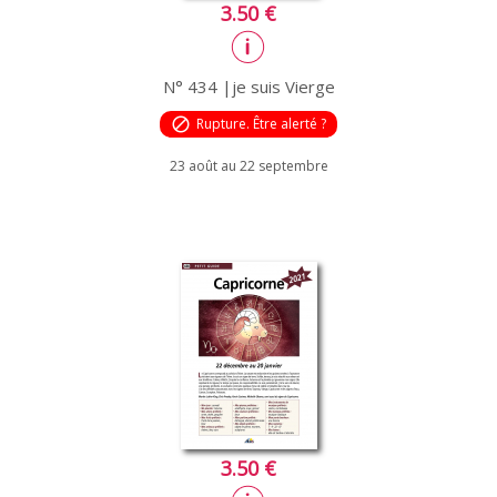
3.50 €
N° 434 |je suis Vierge
block
Rupture. Être alerté ?
23 août au 22 septembre
3.50 €