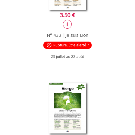
3.50 €
N° 433 |Je suis Lion
block
Rupture. Être alerté ?
23 juillet au 22 août