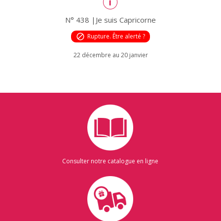
N° 438 |Je suis Capricorne
block
Rupture. Être alerté ?
22 décembre au 20 janvier
Consulter notre catalogue en ligne