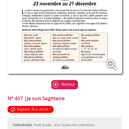
zoom_in
Retour
N° 437 |Je suis Sagittaire
block
Rupture. Être alerté ?
Collection(s)
:
Petit Guide
- Voir toutes les collections