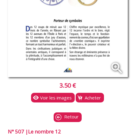
zoom_in
3.50 €
Voir les images
Acheter
Retour
N° 507 |Le nombre 12