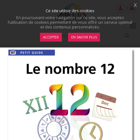
x
Ce site utilise des cookies
En poursuivant votre navigation sur ce site, vous acceptez
l’utilisation de cookies permettant de vous offrir un service optimal
et des contenus personnalisés.
ACCEPTER
EN SAVOIR PLUS