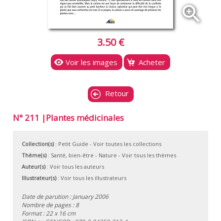
zoom_in
3.50 €
Voir les images
Acheter
Retour
N° 211 |Plantes médicinales
Collection(s)
:
Petit Guide
- Voir toutes les collections
Thème(s)
:
Santé, bien-être
-
Nature
-
Voir tous les thèmes
Auteur(s)
:
Voir tous les auteurs
Illustrateur(s)
:
Voir tous les illustrateurs
Date de parution : January 2006
Nombre de pages : 8
Format : 22 x 16 cm