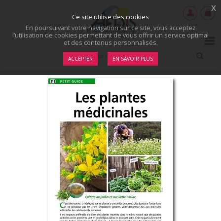
x
Ce site utilise des cookies
En poursuivant votre navigation sur ce site, vous acceptez
l’utilisation de cookies permettant de vous offrir un service optimal
et des contenus personnalisés.
ACCEPTER
EN SAVOIR PLUS