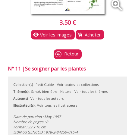
zoom_in
3.50 €
Voir les images
Acheter
Retour
N° 11 |Se soigner par les plantes
Collection(s)
:
Petit Guide
- Voir toutes les collections
Thème(s)
:
Santé, bien-être
-
Nature
-
Voir tous les thèmes
Auteur(s)
:
Voir tous les auteurs
Illustrateur(s)
:
Voir tous les illustrateurs
Date de parution : May 1997
Nombre de pages : 8
Format : 22 x 16 cm
ISBN ou GENCOD :
978-2-84259-015-4