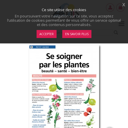
x
Ce site utilise des cookies
En poursuivant votre navigation sur ce site, vous acceptez
l’utilisation de cookies permettant de vous offrir un service optimal
et des contenus personnalisés.
ACCEPTER
EN SAVOIR PLUS