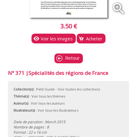
zoom_in
3.50 €
Voir les images
Acheter
Retour
N° 371 |Spécialités des régions de France
Collection(s)
:
Petit Guide
- Voir toutes les collections
Thème(s)
:
Voir tous les thèmes
Auteur(s)
:
Voir tous les auteurs
Illustrateur(s)
:
Voir tous les illustrateurs
Date de parution : March 2015
Nombre de pages : 8
Format : 22 x 16 cm