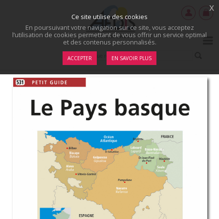
x
Ce site utilise des cookies
En poursuivant votre navigation sur ce site, vous acceptez
l’utilisation de cookies permettant de vous offrir un service optimal
et des contenus personnalisés.
ACCEPTER
EN SAVOIR PLUS