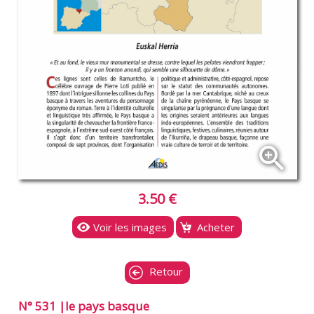
zoom_in
3.50 €
Voir les images
Acheter
Retour
N° 531 |le pays basque