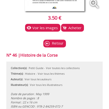
zoom_in
3.50 €
Voir les images
Acheter
Retour
N° 46 |Histoire de la Corse
Collection(s)
:
Petit Guide
- Voir toutes les collections
Thème(s)
:
Histoire
-
Voir tous les thèmes
Auteur(s)
:
Voir tous les auteurs
Illustrateur(s)
:
Voir tous les illustrateurs
Date de parution : May 1999
Nombre de pages : 8
Format : 22 x 16 cm
ISBN ou GENCOD :
978-2-84259-072-7