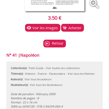
zoom_in
3.50 €
Voir les images
Acheter
Retour
N° 41 |Napoléon
Collection(s)
:
Petit Guide
- Voir toutes les collections
Thème(s)
:
Histoire
-
France
-
Parascolaire
-
Voir tous les thèmes
Auteur(s)
:
Voir tous les auteurs
Illustrateur(s)
:
Voir tous les illustrateurs
Date de parution : February 2000
Nombre de pages : 8
Format : 22 x 16 cm
ISBN ou GENCOD :
978-2-84259-060-4