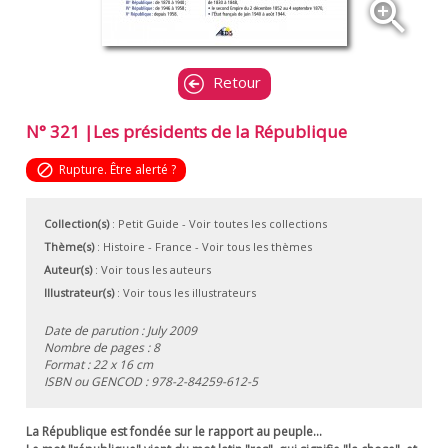
zoom_in
Retour
N° 321 |Les présidents de la République
block
Rupture. Être alerté ?
Collection(s)
:
Petit Guide
- Voir toutes les collections
Thème(s)
:
Histoire
-
France
-
Voir tous les thèmes
Auteur(s)
:
Voir tous les auteurs
Illustrateur(s)
:
Voir tous les illustrateurs
Date de parution : July 2009
Nombre de pages : 8
Format : 22 x 16 cm
ISBN ou GENCOD :
978-2-84259-612-5
La République est fondée sur le rapport au peuple...