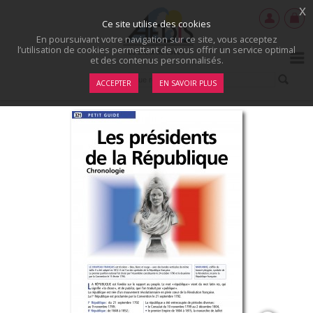
x
Ce site utilise des cookies
En poursuivant votre navigation sur ce site, vous acceptez
l’utilisation de cookies permettant de vous offrir un service optimal
et des contenus personnalisés.
ACCEPTER
EN SAVOIR PLUS