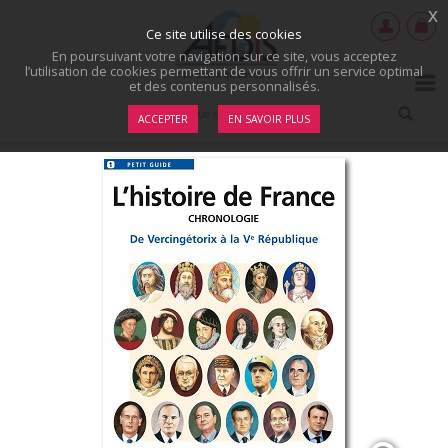
x
Ce site utilise des cookies
En poursuivant votre navigation sur ce site, vous acceptez
l’utilisation de cookies permettant de vous offrir un service optimal
et des contenus personnalisés.
ACCEPTER
EN SAVOIR PLUS