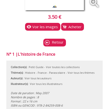
zoom_in
3.50 €
Voir les images
Acheter
Retour
N° 1 |L'histoire de France
Collection(s)
:
Petit Guide
- Voir toutes les collections
Thème(s)
:
Histoire
-
France
-
Parascolaire
-
Voir tous les thèmes
Auteur(s)
:
Voir tous les auteurs
Illustrateur(s)
:
Voir tous les illustrateurs
Date de parution : May 2007
Nombre de pages : 8
Format : 22 x 16 cm
ISBN ou GENCOD :
978-2-84259-008-6