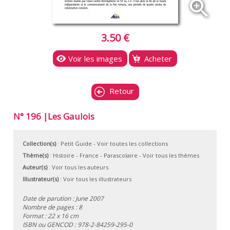
zoom_in
3.50 €
Voir les images
Acheter
Retour
N° 196 |Les Gaulois
Collection(s)
:
Petit Guide
- Voir toutes les collections
Thème(s)
:
Histoire
-
France
-
Parascolaire
-
Voir tous les thèmes
Auteur(s)
:
Voir tous les auteurs
Illustrateur(s)
:
Voir tous les illustrateurs
Date de parution : June 2007
Nombre de pages : 8
Format : 22 x 16 cm
ISBN ou GENCOD :
978-2-84259-295-0