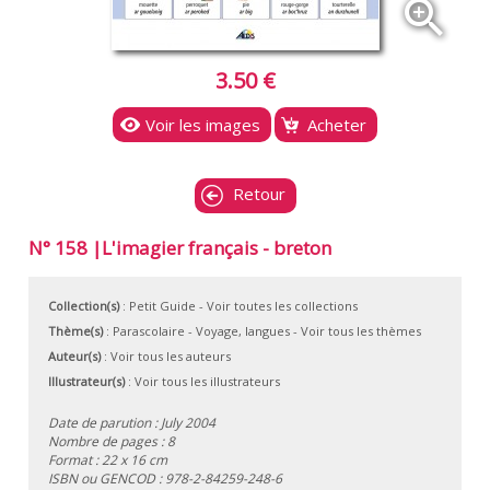
zoom_in
3.50 €
Voir les images
Acheter
Retour
N° 158 |L'imagier français - breton
Collection(s)
:
Petit Guide
- Voir toutes les collections
Thème(s)
:
Parascolaire
-
Voyage, langues
-
Voir tous les thèmes
Auteur(s)
:
Voir tous les auteurs
Illustrateur(s)
:
Voir tous les illustrateurs
Date de parution : July 2004
Nombre de pages : 8
Format : 22 x 16 cm
ISBN ou GENCOD :
978-2-84259-248-6