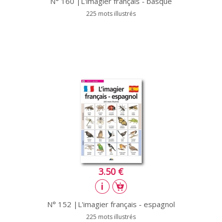
N° 160 |L'imagier français - basque
225 mots illustrés
3.50 €
N° 152 |L'imagier français - espagnol
225 mots illustrés