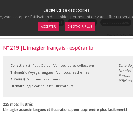
Ce site utilise des cookies
te, vous acceptez l’utilisation de cookies permettant de vous offrir un serv
.
Accueil
Les collections
Les nouveautés
ACCEPTER
EN SAVOIR PLUS
Vous êtes ici :
Ac
N° 219 |L'imagier français - espéranto
Date de 
Collection(s)
:
Petit Guide
- Voir toutes les collections
Nombre d
Thème(s)
:
Voyage, langues
-
Voir tous les thèmes
Format :
Auteur(s)
:
Voir tous les auteurs
ISBN ou
Illustrateur(s)
:
Voir tous les illustrateurs
225 mots illustrés
L’imagier associe langues et illustrations pour apprendre plus facilement !