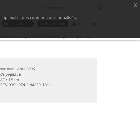
x
ice optimal et des contenus personnalisés.
Nous contacter
Professionnels
Mon compte
cueil
/
Les ouvrages
/
Petit Guide
/
L'imagier français - espéranto
parution : April 2006
e pages : 8
 22 x 16 cm
 GENCOD :
978-2-84259-326-1