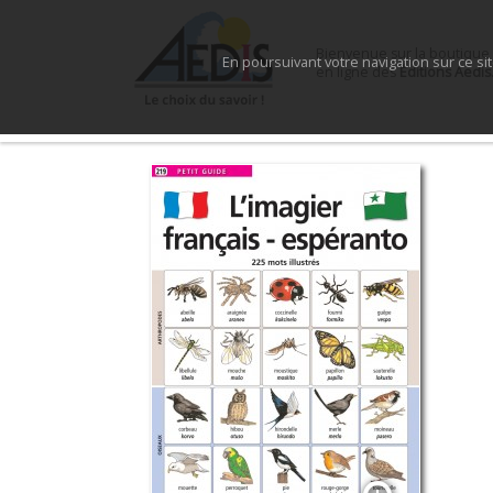
Bienvenue sur la boutique
En poursuivant votre navigation sur ce si
en ligne des
Éditions Aedis