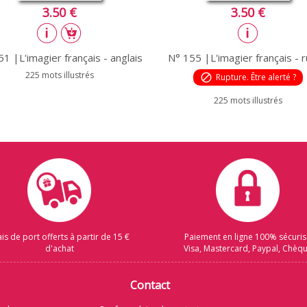
3.50 €
3.50 €
1 |L'imagier français - anglais
N° 155 |L'imagier français - 
225 mots illustrés
block
Rupture. Être alerté ?
225 mots illustrés
ais de port offerts à partir de 15 €
Paiement en ligne 100% sécuri
d'achat
Visa, Mastercard, Paypal, Chèq
Contact