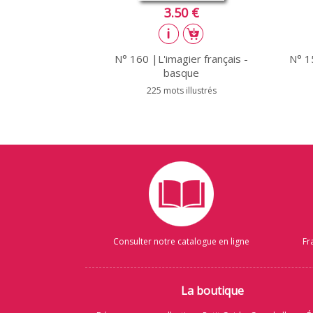
3.50 €
N° 160 |L'imagier français -
N° 15
basque
225 mots illustrés
Consulter notre catalogue en ligne
Fr
La boutique