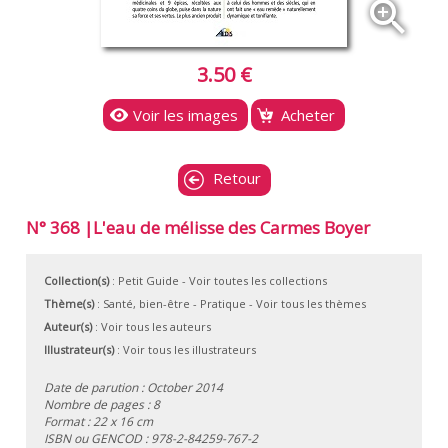
zoom_in
3.50 €
Voir les images
Acheter
Retour
N° 368 |L'eau de mélisse des Carmes Boyer
Collection(s)
:
Petit Guide
- Voir toutes les collections
Thème(s)
:
Santé, bien-être
-
Pratique
-
Voir tous les thèmes
Auteur(s)
:
Voir tous les auteurs
Illustrateur(s)
:
Voir tous les illustrateurs
Date de parution : October 2014
Nombre de pages : 8
Format : 22 x 16 cm
ISBN ou GENCOD :
978-2-84259-767-2