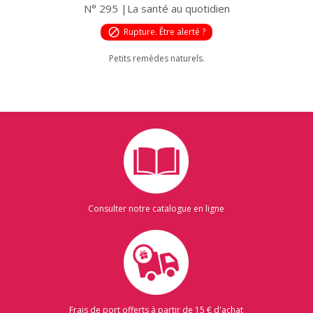
N° 295 |La santé au quotidien
block
Rupture. Être alerté ?
Petits remèdes naturels.
Consulter notre catalogue en ligne
Frais de port offerts à partir de 15 € d'achat