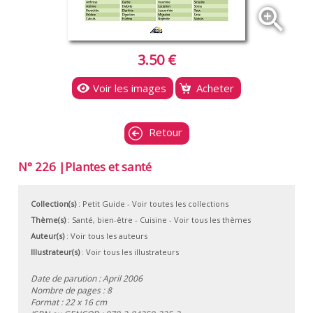
zoom_in
3.50 €
Voir les images
Acheter
Retour
N° 226 |Plantes et santé
Collection(s)
:
Petit Guide
- Voir toutes les collections
Thème(s)
:
Santé, bien-être
-
Cuisine
-
Voir tous les thèmes
Auteur(s)
:
Voir tous les auteurs
Illustrateur(s)
:
Voir tous les illustrateurs
Date de parution : April 2006
Nombre de pages : 8
Format : 22 x 16 cm