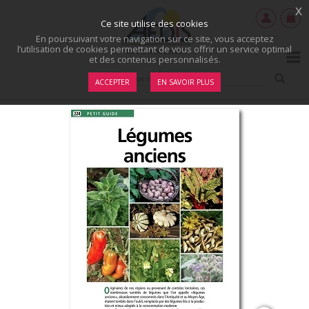
x
Ce site utilise des cookies
En poursuivant votre navigation sur ce site, vous acceptez
l’utilisation de cookies permettant de vous offrir un service optimal
et des contenus personnalisés.
ACCEPTER
EN SAVOIR PLUS