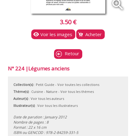
zoom_in
3.50 €
Voir les images
Acheter
Retour
N° 224 |Légumes anciens
Collection(s)
:
Petit Guide
- Voir toutes les collections
Thème(s)
:
Cuisine
-
Nature
-
Voir tous les thèmes
Auteur(s)
:
Voir tous les auteurs
Illustrateur(s)
:
Voir tous les illustrateurs
Date de parution : January 2012
Nombre de pages : 8
Format : 22 x 16 cm
ISBN ou GENCOD :
978-2-84259-331-5