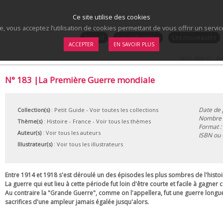
Ce site utilise des cookies
te, vous acceptez l’utilisation de cookies permettant de vous offrir un serv
.
Accueil
Les collections
Les nouveautés
ACCEPTER
EN SAVOIR PLUS
Vous êtes ici :
Ac
N° 183 |La Première Guerre mondiale
Date de 
Collection(s)
:
Petit Guide
- Voir toutes les collections
Nombre d
Thème(s)
:
Histoire
-
France
-
Voir tous les thèmes
Format :
Auteur(s)
:
Voir tous les auteurs
ISBN ou
Illustrateur(s)
:
Voir tous les illustrateurs
Entre 1914 et 1918 s'est déroulé un des épisodes les plus sombres de l'histoi
La guerre qui eut lieu à cette période fut loin d'être courte et facile à gagn
Au contraire la "Grande Guerre", comme on l'appellera, fut une guerre longu
sacrifices d'une ampleur jamais égalée jusqu'alors.