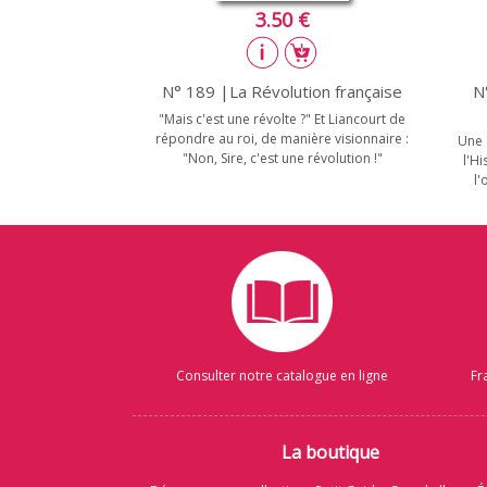
3.50 €
N° 189 |La Révolution française
N
"Mais c'est une révolte ?" Et Liancourt de
répondre au roi, de manière visionnaire :
Une 
"Non, Sire, c'est une révolution !"
l'H
l'
Consulter notre catalogue en ligne
Fr
La boutique