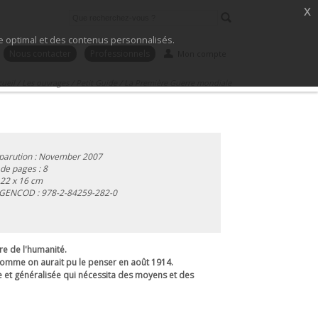
x
ice optimal et des contenus personnalisés.
Nous contacter
Professionnels
Mon compte
cueil
/
Les ouvrages
/
Petit Guide
/
La Première Guerre mondiale
parution : November 2007
e pages : 8
 22 x 16 cm
 GENCOD :
978-2-84259-282-0
re de l'humanité.
er comme on aurait pu le penser en août 1914.
e et généralisée qui nécessita des moyens et des