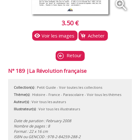
zoom_in
3.50 €
Voir les images
Acheter
Retour
N° 189 |La Révolution française
Collection(s)
:
Petit Guide
- Voir toutes les collections
Thème(s)
:
Histoire
-
France
-
Parascolaire
-
Voir tous les thèmes
Auteur(s)
:
Voir tous les auteurs
Illustrateur(s)
:
Voir tous les illustrateurs
Date de parution : February 2008
Nombre de pages : 8
Format : 22 x 16 cm
ISBN ou GENCOD :
978-2-84259-288-2