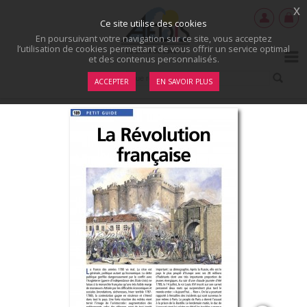
x
Ce site utilise des cookies
En poursuivant votre navigation sur ce site, vous acceptez
l’utilisation de cookies permettant de vous offrir un service optimal
et des contenus personnalisés.
ACCEPTER
EN SAVOIR PLUS