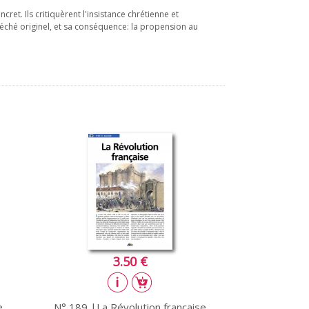
ret. Ils critiquèrent l'insistance chrétienne et
ché originel, et sa conséquence: la propension au
3.50 €
e
N° 189 |La Révolution française