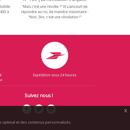
lotilde
"Mais c'est une révolte ?" Et Liancourt de
 493 à
répondre au roi, de manière visionnaire :
"Non, Sire, c'est une révolution !"
sé
Expédition sous 24 heures
ue
Suivez nous !
x
ice optimal et des contenus personnalisés.