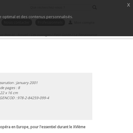
x
ice optimal et des contenus personnalisés.
Nous contacter
Professionnels
Mon compte
s êtes ici :
Accueil
/
Les ouvrages
/
Petit Guide
/
La Renaissance
parution : January 2001
e pages : 8
 22 x 16 cm
 GENCOD :
978-2-84259-099-4
opéra en Europe, pour l'essentiel durant le XVIème