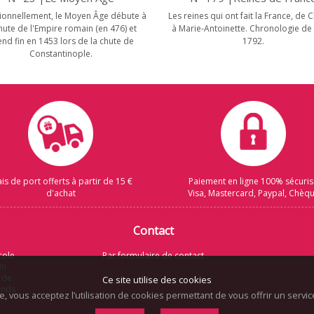
tionnellement, le Moyen Âge débute à
Les reines qui ont fait la France, de C
chute de l'Empire romain (en 476) et
à Marie-Antoinette. Chronologie de
nd fin en 1453 lors de la chute de
1792.
Constantinople.
ais de port offerts à partir de 15 €
Paiement en ligne 100% sécuri
d'achat
Visa, Mastercard, Paypal, Chèq
Contact
cole
Par formulaire de contact
Un
 de
Ce site utilise des cookies
rands
te, vous acceptez l’utilisation de cookies permettant de vous offrir un serv