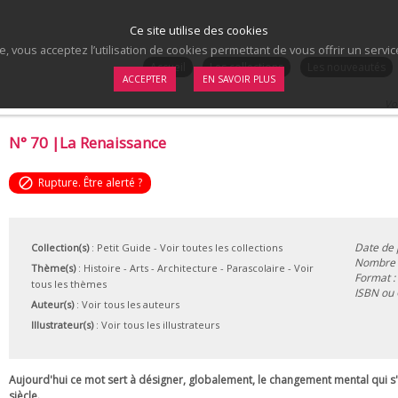
Ce site utilise des cookies
te, vous acceptez l’utilisation de cookies permettant de vous offrir un serv
.
Accueil
Les collections
Les nouveautés
ACCEPTER
EN SAVOIR PLUS
Vou
N° 70 |La Renaissance
block
Rupture. Être alerté ?
Date de 
Collection(s)
:
Petit Guide
- Voir toutes les collections
Nombre d
Thème(s)
:
Histoire
-
Arts
-
Architecture
-
Parascolaire
-
Voir
Format :
tous les thèmes
ISBN ou
Auteur(s)
:
Voir tous les auteurs
Illustrateur(s)
:
Voir tous les illustrateurs
Aujourd'hui ce mot sert à désigner, globalement, le changement mental qui s'
siècle.