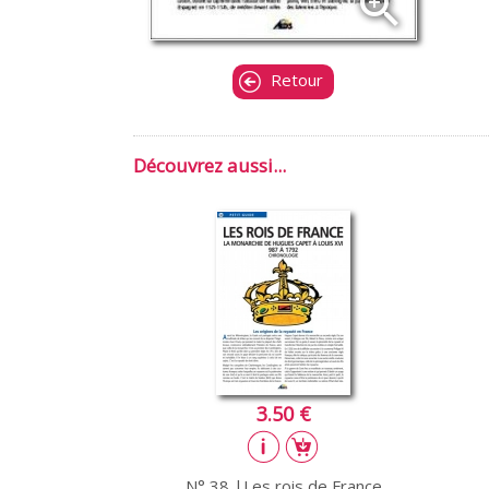
zoom_in
Retour
Découvrez aussi...
3.50 €
N° 38 |Les rois de France