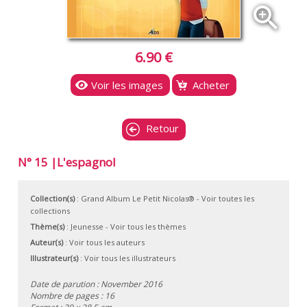
zoom_in
6.90 €
Voir les images
Acheter
Retour
N° 15 |L'espagnol
Collection(s)
:
Grand Album Le Petit Nicolas®
- Voir toutes les
collections
Thème(s)
:
Jeunesse
-
Voir tous les thèmes
Auteur(s)
:
Voir tous les auteurs
Illustrateur(s)
:
Voir tous les illustrateurs
Date de parution : November 2016
Nombre de pages : 16