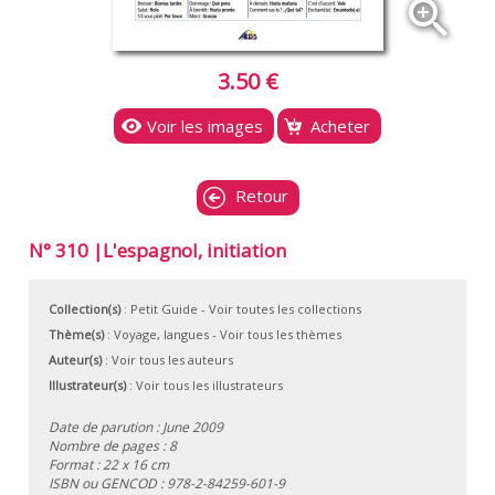
zoom_in
3.50 €
Voir les images
Acheter
Retour
N° 310 |L'espagnol, initiation
Collection(s)
:
Petit Guide
- Voir toutes les collections
Thème(s)
:
Voyage, langues
-
Voir tous les thèmes
Auteur(s)
:
Voir tous les auteurs
Illustrateur(s)
:
Voir tous les illustrateurs
Date de parution : June 2009
Nombre de pages : 8
Format : 22 x 16 cm
ISBN ou GENCOD :
978-2-84259-601-9