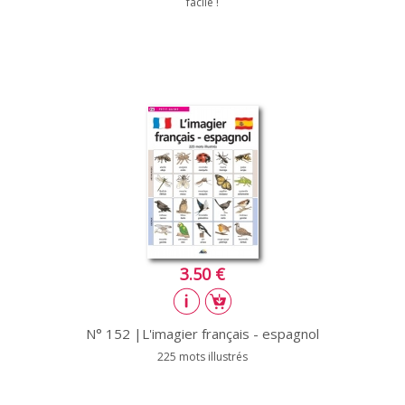
facile !
3.50 €
N° 152 |L'imagier français - espagnol
225 mots illustrés