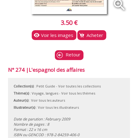
zoom_in
3.50 €
Voir les images
Acheter
Retour
N° 274 |L'espagnol des affaires
Collection(s)
:
Petit Guide
- Voir toutes les collections
Thème(s)
:
Voyage, langues
-
Voir tous les thèmes
Auteur(s)
:
Voir tous les auteurs
Illustrateur(s)
:
Voir tous les illustrateurs
Date de parution : February 2009
Nombre de pages : 8
Format : 22 x 16 cm
ISBN ou GENCOD :
978-2-84259-406-0