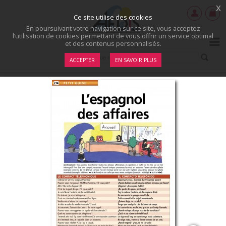
x
Ce site utilise des cookies
En poursuivant votre navigation sur ce site, vous acceptez
l’utilisation de cookies permettant de vous offrir un service optimal
et des contenus personnalisés.
ACCEPTER
EN SAVOIR PLUS