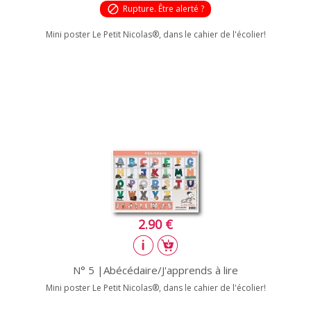
block
Rupture. Être alerté ?
Mini poster Le Petit Nicolas®, dans le cahier de l'écolier!
2.90 €
N° 5 |Abécédaire/J'apprends à lire
Mini poster Le Petit Nicolas®, dans le cahier de l'écolier!