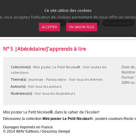
Ce site utilise des cookies
te, vous acceptez l’utilisation de cookies permettant de vous offrir un serv
.
Accueil
Les collections
Les nouveautés
ACCEPTER
EN SAVOIR PLUS
Vous êtes ici :
Accueil
/
Les ouvra
N° 5 |Abécédaire/J'apprends à lire
Date de 
Collection(s)
:
Mini poster Le Petit Nicolas®
- Voir toutes les
Nombre d
collections
Format :
Thème(s)
:
Jeunesse
-
Parascolaire
-
Voir tous les thèmes
ISBN ou
Auteur(s)
:
Voir tous les auteurs
Illustrateur(s)
:
Voir tous les illustrateurs
Mini poster Le Petit Nicolas®, dans le cahier de l'écolier!
Découvrez la collection
Mini poster Le Petit Nicolas®:
posters couleurs Recto-V
Ouvrages Imprimés en France.
© 2014 IMAV Editions / Goscinny-Sempé