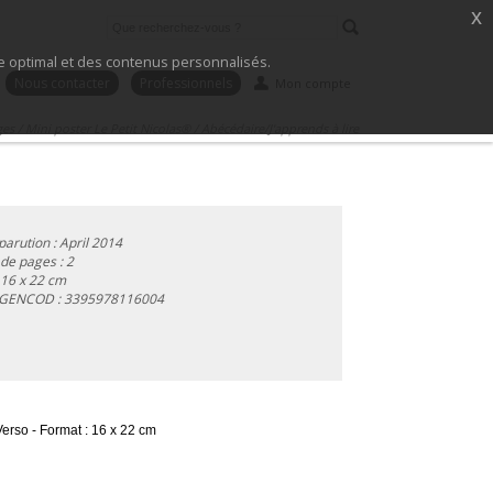
x
ice optimal et des contenus personnalisés.
Nous contacter
Professionnels
Mon compte
ges
/
Mini poster Le Petit Nicolas®
/
Abécédaire/J'apprends à lire
parution : April 2014
e pages : 2
 16 x 22 cm
 GENCOD :
3395978116004
erso - Format : 16 x 22 cm