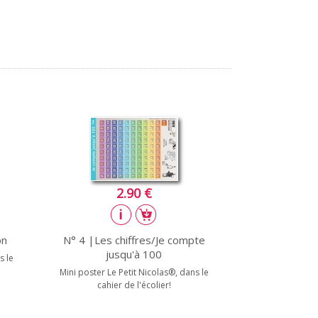
2.90 €
on
N° 4 |Les chiffres/Je compte
jusqu'à 100
s le
Mini poster Le Petit Nicolas®, dans le
cahier de l'écolier!