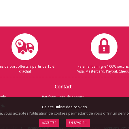
ais de port offerts à partir de 15 €
Paiement en ligne 100% sécuri
d'achat
Visa, Mastercard, Paypal, Chèq
Contact
cole
Par formulaire de contact
Un
 de
Ce site utilise des cookies
rands
te, vous acceptez l’utilisation de cookies permettant de vous offrir un serv
ACCEPTER
EN SAVOIR +
lan du site
Glossaire
Qui sommes-nous ?
C.G.V.
Cookies
Mentions Légal