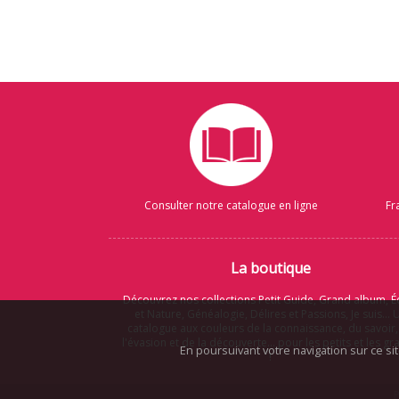
Consulter notre catalogue en ligne
Fr
La boutique
Découvrez nos collections Petit Guide, Grand album, É
et Nature, Généalogie, Délires et Passions, Je suis... 
catalogue aux couleurs de la connaissance, du savoir,
l'évasion et de la découverte... pour les petits et les g
En poursuivant votre navigation sur ce si
!
P