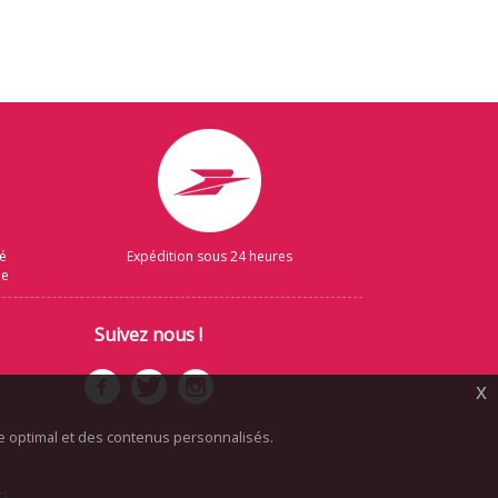
sé
Expédition sous 24 heures
ue
Suivez nous !
x
ice optimal et des contenus personnalisés.
es