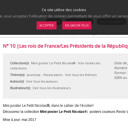
Ce site utilise des cookies
te, vous acceptez l’utilisation de cookies permettant de vous offrir un serv
.
Accueil
Les collections
Les nouveautés
ACCEPTER
EN SAVOIR PLUS
Vous êtes ici :
Accueil
/
Les ouvrages
/
Mini poster Le Pet
N° 10 |Les rois de France/Les Présidents de la Républi
Date de 
Collection(s)
:
Mini poster Le Petit Nicolas®
- Voir toutes les
Nombre d
collections
Format :
Thème(s)
:
Jeunesse
-
Parascolaire
-
Voir tous les thèmes
ISBN ou
Auteur(s)
:
Voir tous les auteurs
Illustrateur(s)
:
Voir tous les illustrateurs
Mini poster Le Petit Nicolas®, dans le cahier de l'écolier!
Découvrez la collection
Mini poster Le Petit Nicolas®:
posters couleurs Recto-V
Mise à jour: mai 2017