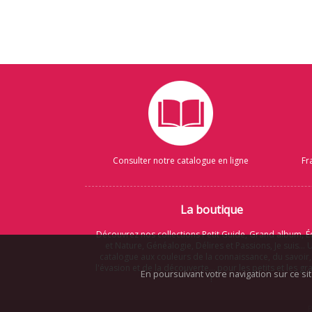
Consulter notre catalogue en ligne
Fr
La boutique
Découvrez nos collections Petit Guide, Grand album, É
et Nature, Généalogie, Délires et Passions, Je suis... 
catalogue aux couleurs de la connaissance, du savoir,
l'évasion et de la découverte... pour les petits et les g
En poursuivant votre navigation sur ce si
!
P