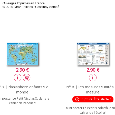
Ouvrages Imprimés en France.
© 2014 IMAV Editions / Goscinny-Sempé
2.90 €
2.90 €
 9 |Planisphère enfants/Le
N° 8 |Les mesures/Unités
monde
mesure
i poster Le Petit Nicolas®, dans le
block
Rupture. Être alerté ?
cahier de l'écolier!
Mini poster Le Petit Nicolas®, dan
cahier de l'écolier!