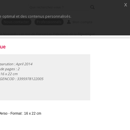
x
ice optimal et des contenus personnalisés.
Nous contacter
Professionnels
Mon compte
it Nicolas®
/
Les rois de France/Les Présidents de la République
que
parution : April 2014
e pages : 2
 16 x 22 cm
 GENCOD :
3395978122005
erso - Format : 16 x 22 cm