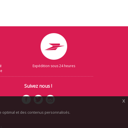
sé
Expédition sous 24 heures
ue
Suivez nous !
x
ice optimal et des contenus personnalisés.
es