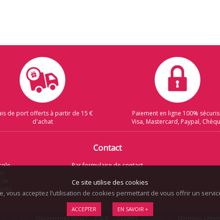
ais de port offerts à partir de 15 €
Paiement en ligne 100% sécuri
d'achat
Visa, Mastercard, Paypal, Chèq
Contact
cole
Par formulaire de contact
Un
 de
Ce site utilise des cookies
rands
te, vous acceptez l’utilisation de cookies permettant de vous offrir un serv
ACCEPTER
EN SAVOIR +
lan du site
Glossaire
Qui sommes-nous ?
C.G.V.
Cookies
Mentions Légal