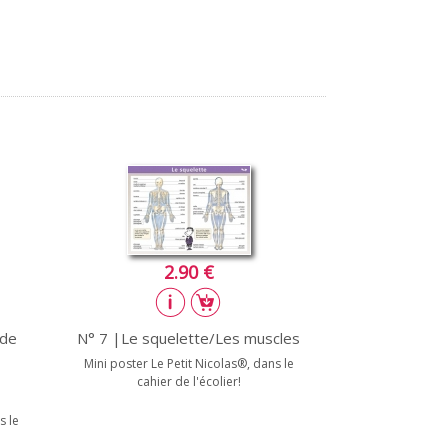
2.90 €
 de
N° 7 |Le squelette/Les muscles
Mini poster Le Petit Nicolas®, dans le
cahier de l'écolier!
s le