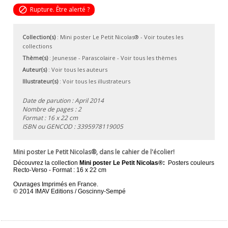
block
Rupture. Être alerté ?
Collection(s)
:
Mini poster Le Petit Nicolas®
- Voir toutes les
collections
Thème(s)
:
Jeunesse
-
Parascolaire
-
Voir tous les thèmes
Auteur(s)
:
Voir tous les auteurs
Illustrateur(s)
:
Voir tous les illustrateurs
Date de parution : April 2014
Nombre de pages : 2
Format : 16 x 22 cm
ISBN ou GENCOD :
3395978119005
Mini poster Le Petit Nicolas®, dans le cahier de l'écolier!
Découvrez la collection
Mini poster Le Petit Nicolas®:
P
osters couleurs
Recto-Verso - Format : 16 x 22 cm
Ouvrages Imprimés en France.
© 2014 IMAV Editions / Goscinny-Sempé