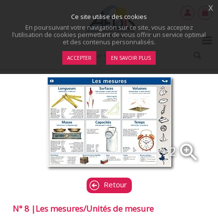
x
Ce site utilise des cookies
En poursuivant votre navigation sur ce site, vous acceptez
l’utilisation de cookies permettant de vous offrir un service optimal
et des contenus personnalisés.
ACCEPTER
EN SAVOIR PLUS
zoom_in
2
Retour
N° 8 |Les mesures/Unités de mesure