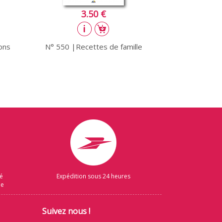
3.50 €
ons
N° 550 |Recettes de famille
sé
Expédition sous 24 heures
ue
Suivez nous !