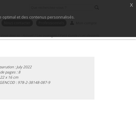
x
ice optimal et des contenus personnalisés.
Nous contacter
Professionnels
Mon compte
Vous êtes ici :
Accueil
/
Les ouvrages
/
Petit Guide
/
Les desserts
parution : July 2022
e pages : 8
 22 x 16 cm
 GENCOD :
978-2-38148-087-9