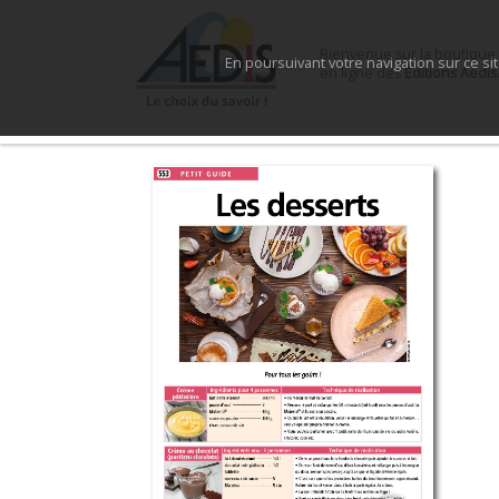
Bienvenue sur la boutique
En poursuivant votre navigation sur ce si
en ligne des
Éditions Aedis