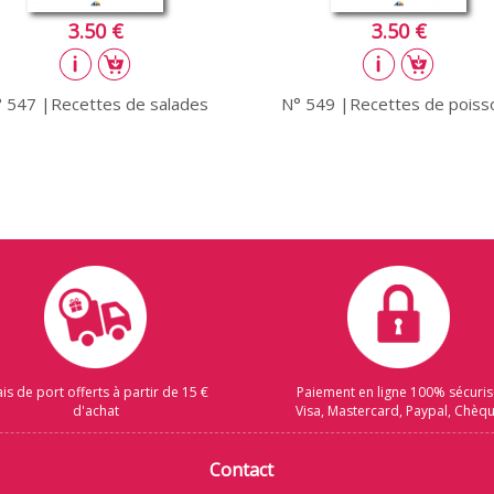
3.50 €
3.50 €
 547 |Recettes de salades
N° 549 |Recettes de poiss
ais de port offerts à partir de 15 €
Paiement en ligne 100% sécuri
d'achat
Visa, Mastercard, Paypal, Chèq
Contact