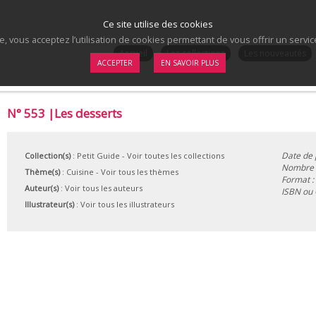
Ce site utilise des cookies
te, vous acceptez l’utilisation de cookies permettant de vous offrir un serv
.
Accueil
Les collections
Les nouveautés
ACCEPTER
EN SAVOIR PLUS
N° 553 |Les desserts
Date de 
Collection(s)
:
Petit Guide
- Voir toutes les collections
Nombre d
Thème(s)
:
Cuisine
-
Voir tous les thèmes
Format :
Auteur(s)
:
Voir tous les auteurs
ISBN ou
Illustrateur(s)
:
Voir tous les illustrateurs