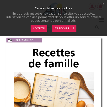
x
Ce site utilise des cookies
En poursuivant votre navigation sur ce site, vous acceptez
l’utilisation de cookies permettant de vous offrir un service optimal
et des contenus personnalisés.
ACCEPTER
EN SAVOIR PLUS