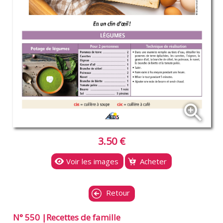
zoom_in
3.50 €
Voir les images
Acheter
Retour
N° 550 |Recettes de famille