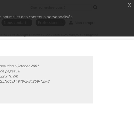
x
ice optimal et des contenus personnalisés.
Nous contacter
Professionnels
Mon compte
cueil
/
Les ouvrages
/
Petit Guide
/
Mini Dico français - espagnol
parution : October 2001
e pages : 8
 22 x 16 cm
 GENCOD :
978-2-84259-129-8