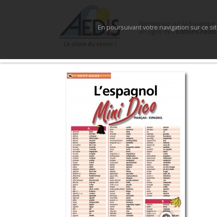
Bienvenue sur la boutique
En poursuivant votre navigation sur ce si
en ligne des
Éditions Aedis