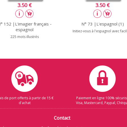
3.50 €
3.50 €
° 152 |L'imagier français -
N° 73 |L'espagnol (1)
espagnol
Initiez-vous à l'espagnol avec facili
225 mots illustrés
ais de port offerts à partir de 15 €
Paiement en ligne 100% sécuri
d'achat
Visa, Mastercard, Paypal, Chèq
Contact