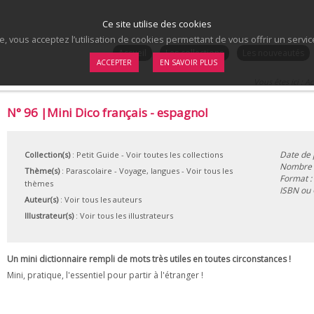
Ce site utilise des cookies
te, vous acceptez l’utilisation de cookies permettant de vous offrir un serv
.
Accueil
Les collections
Les nouveautés
ACCEPTER
EN SAVOIR PLUS
Vous êtes ici :
Ac
N° 96 |Mini Dico français - espagnol
Date de 
Collection(s)
:
Petit Guide
- Voir toutes les collections
Nombre d
Thème(s)
:
Parascolaire
-
Voyage, langues
-
Voir tous les
Format :
thèmes
ISBN ou
Auteur(s)
:
Voir tous les auteurs
Illustrateur(s)
:
Voir tous les illustrateurs
Un mini dictionnaire rempli de mots très utiles en toutes circonstances !
Mini, pratique, l'essentiel pour partir à l'étranger !