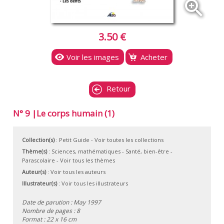
zoom_in
3.50 €
Voir les images
Acheter
Retour
N° 9 |Le corps humain (1)
Collection(s)
:
Petit Guide
- Voir toutes les collections
Thème(s)
:
Sciences, mathématiques
-
Santé, bien-être
-
Parascolaire
-
Voir tous les thèmes
Auteur(s)
:
Voir tous les auteurs
Illustrateur(s)
:
Voir tous les illustrateurs
Date de parution : May 1997
Nombre de pages : 8
Format : 22 x 16 cm