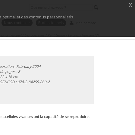
x
ice optimal et des contenus personnalisés.
Nous contacter
Professionnels
Mon compte
es ici :
Accueil
/
Les ouvrages
/
Petit Guide
/
Le corps humain (2)
parution : February 2004
e pages : 8
 22 x 16 cm
 GENCOD :
978-2-84259-080-2
les cellules vivantes ont la capacité de se reproduire.