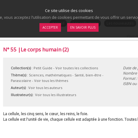
Ce site utilise des cookies
te, vous acceptez l’utilisation de cookies permettant de vous offrir un serv
.
Accueil
Les collections
Les nouveautés
ACCEPTER
EN SAVOIR PLUS
Vous êt
N° 55 |Le corps humain (2)
Date de 
Collection(s)
:
Petit Guide
- Voir toutes les collections
Nombre d
Thème(s)
:
Sciences, mathématiques
-
Santé, bien-être
-
Format :
Parascolaire
-
Voir tous les thèmes
ISBN ou
Auteur(s)
:
Voir tous les auteurs
Illustrateur(s)
:
Voir tous les illustrateurs
La cellule, les cinq sens, le cœur, les reins, le foie.
La cellule est l'unité de vie, chaque cellule est adaptée à une fonction. Toutes 