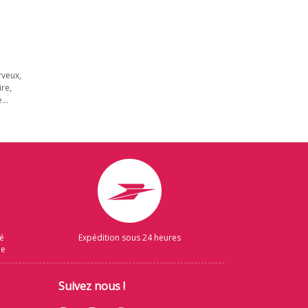
rveux,
ire,
...
sé
Expédition sous 24 heures
ue
Suivez nous !