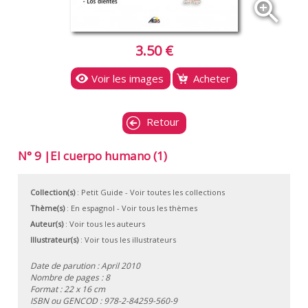
zoom_in
3.50 €
Voir les images
Acheter
Retour
N° 9 |El cuerpo humano (1)
Collection(s)
:
Petit Guide
- Voir toutes les collections
Thème(s)
:
En espagnol
-
Voir tous les thèmes
Auteur(s)
:
Voir tous les auteurs
Illustrateur(s)
:
Voir tous les illustrateurs
Date de parution : April 2010
Nombre de pages : 8
Format : 22 x 16 cm
ISBN ou GENCOD :
978-2-84259-560-9