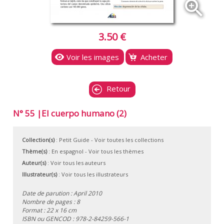
zoom_in
3.50 €
Voir les images
Acheter
Retour
N° 55 |El cuerpo humano (2)
Collection(s)
:
Petit Guide
- Voir toutes les collections
Thème(s)
:
En espagnol
-
Voir tous les thèmes
Auteur(s)
:
Voir tous les auteurs
Illustrateur(s)
:
Voir tous les illustrateurs
Date de parution : April 2010
Nombre de pages : 8
Format : 22 x 16 cm
ISBN ou GENCOD :
978-2-84259-566-1