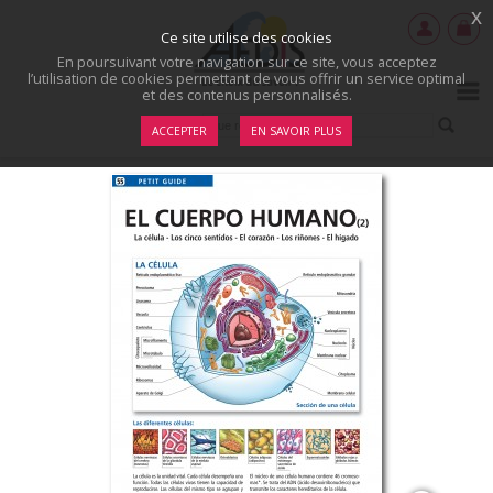
x
Ce site utilise des cookies
En poursuivant votre navigation sur ce site, vous acceptez
l’utilisation de cookies permettant de vous offrir un service optimal
et des contenus personnalisés.
ACCEPTER
EN SAVOIR PLUS