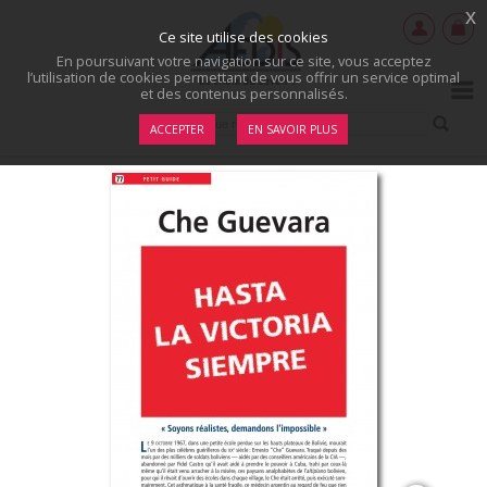
x
Ce site utilise des cookies
En poursuivant votre navigation sur ce site, vous acceptez
l’utilisation de cookies permettant de vous offrir un service optimal
et des contenus personnalisés.
ACCEPTER
EN SAVOIR PLUS