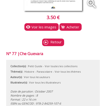
zoom_in
3.50 €
Voir les images
Acheter
Retour
N° 77 |Che Guevara
Collection(s)
:
Petit Guide
- Voir toutes les collections
Thème(s)
:
Histoire
-
Parascolaire
-
Voir tous les thèmes
Auteur(s)
:
Voir tous les auteurs
Illustrateur(s)
:
Voir tous les illustrateurs
Date de parution : October 2007
Nombre de pages : 8
Format : 22 x 16 cm
ISBN ou GENCOD :
978-2-84259-107-6