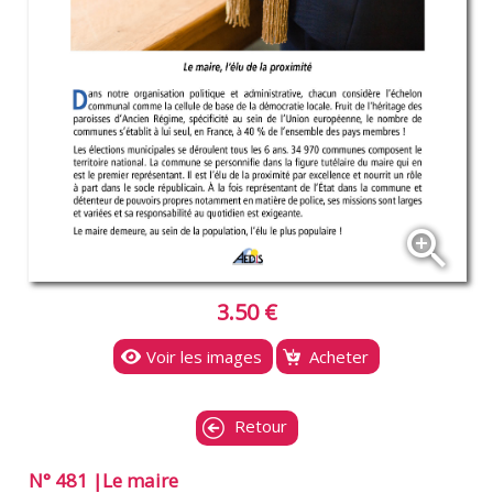
zoom_in
3.50 €
Voir les images
Acheter
Retour
N° 481 |Le maire