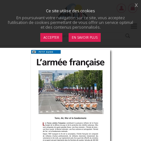
x
Ce site utilise des cookies
En poursuivant votre navigation sur ce site, vous acceptez
l’utilisation de cookies permettant de vous offrir un service optimal
et des contenus personnalisés.
ACCEPTER
EN SAVOIR PLUS