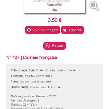
zoom_in
3.50 €
Voir les images
Acheter
Retour
N° 407 |L'armée française
Collection(s)
:
Petit Guide
- Voir toutes les collections
Thème(s)
:
Voir tous les thèmes
Auteur(s)
:
Voir tous les auteurs
Illustrateur(s)
:
Voir tous les illustrateurs
Date de parution : February 2017
Nombre de pages : 8
Format : 22 x 16 cm
ISBN ou GENCOD :
978-2-84259-868-6