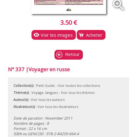
zoom_in
3.50 €
Voir les images
Acheter
Retour
N° 337 |Voyager en russe
Collection(s)
:
Petit Guide
- Voir toutes les collections
Thème(s)
:
Voyage, langues
-
Voir tous les thèmes
Auteur(s)
:
Voir tous les auteurs
Illustrateur(s)
:
Voir tous les illustrateurs
Date de parution : November 2011
Nombre de pages : 8
Format : 22 x 16 cm
ISBN ou GENCOD :
978-2-84259-664-4