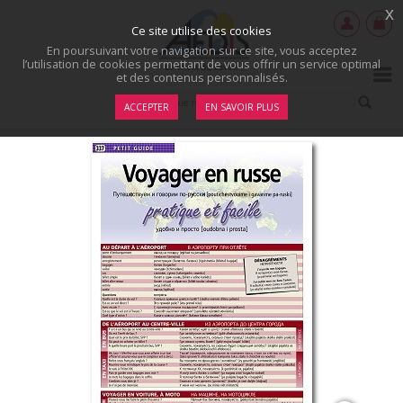
x
Ce site utilise des cookies
En poursuivant votre navigation sur ce site, vous acceptez
l’utilisation de cookies permettant de vous offrir un service optimal
et des contenus personnalisés.
ACCEPTER
EN SAVOIR PLUS