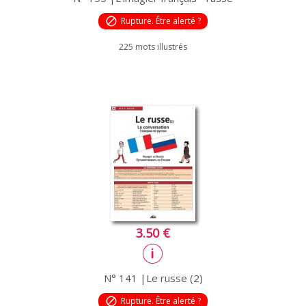
block
Rupture. Être alerté ?
225 mots illustrés
3.50 €
N° 141 |Le russe (2)
block
Rupture. Être alerté ?