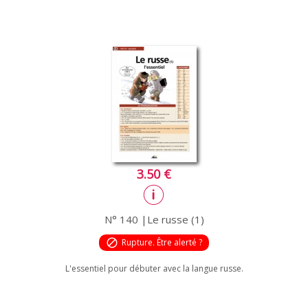
3.50 €
N° 140 |Le russe (1)
block
Rupture. Être alerté ?
L'essentiel pour débuter avec la langue russe.