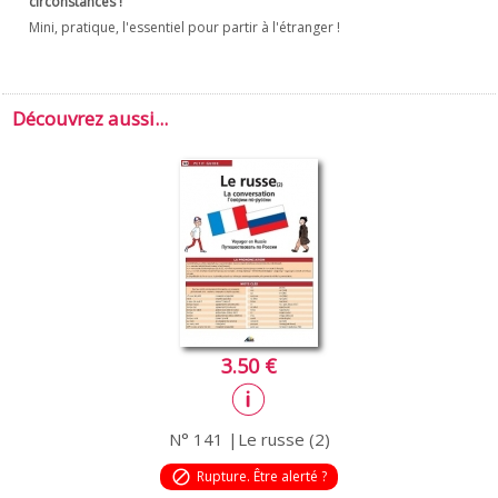
circonstances !
Mini, pratique, l'essentiel pour partir à l'étranger !
Découvrez aussi...
3.50 €
N° 141 |Le russe (2)
block
Rupture. Être alerté ?