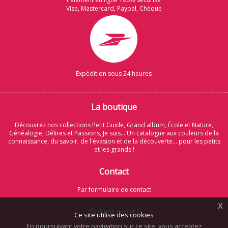
Visa, Mastercard, Paypal, Chèque
Expédition sous 24 heures
La boutique
Découvrez nos collections Petit Guide, Grand album, École et Nature,
Généalogie, Délires et Passions, Je suis... Un catalogue aux couleurs de la
connaissance, du savoir, de l'évasion et de la découverte... pour les petits
et les grands !
Contact
Par formulaire de contact
x
Suivez nous !
Ce site utilise des cookies
En poursuivant votre navigation sur ce site, vous acceptez