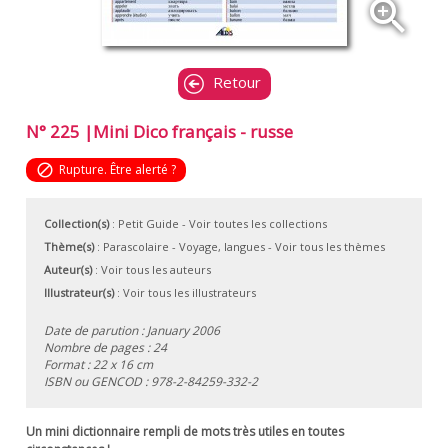
zoom_in
Retour
N° 225 |Mini Dico français - russe
block
Rupture. Être alerté ?
Collection(s)
:
Petit Guide
- Voir toutes les collections
Thème(s)
:
Parascolaire
-
Voyage, langues
-
Voir tous les thèmes
Auteur(s)
:
Voir tous les auteurs
Illustrateur(s)
:
Voir tous les illustrateurs
Date de parution : January 2006
Nombre de pages : 24
Format : 22 x 16 cm
ISBN ou GENCOD :
978-2-84259-332-2
Un mini dictionnaire rempli de mots très utiles en toutes