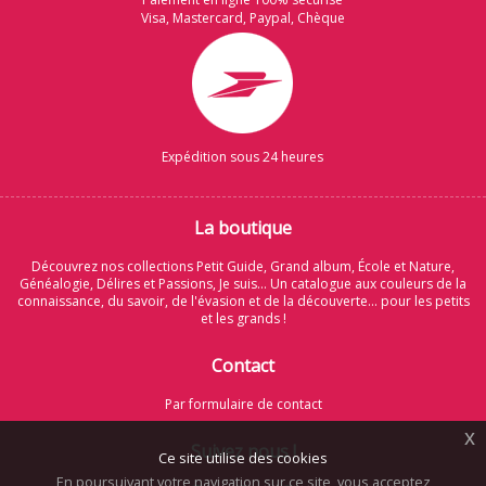
Visa, Mastercard, Paypal, Chèque
Expédition sous 24 heures
La boutique
Découvrez nos collections Petit Guide, Grand album, École et Nature,
Généalogie, Délires et Passions, Je suis... Un catalogue aux couleurs de la
connaissance, du savoir, de l'évasion et de la découverte... pour les petits
et les grands !
Contact
Par formulaire de contact
x
Suivez nous !
Ce site utilise des cookies
En poursuivant votre navigation sur ce site, vous acceptez