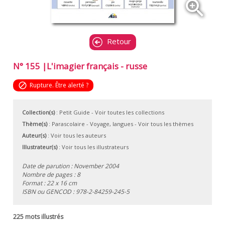
zoom_in
Retour
N° 155 |L'imagier français - russe
block
Rupture. Être alerté ?
Collection(s)
:
Petit Guide
- Voir toutes les collections
Thème(s)
:
Parascolaire
-
Voyage, langues
-
Voir tous les thèmes
Auteur(s)
:
Voir tous les auteurs
Illustrateur(s)
:
Voir tous les illustrateurs
Date de parution : November 2004
Nombre de pages : 8
Format : 22 x 16 cm
ISBN ou GENCOD :
978-2-84259-245-5
225 mots illustrés