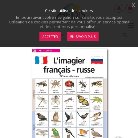
x
Ce site utilise des cookies
En poursuivant votre navigation sur ce site, vous acceptez
l’utilisation de cookies permettant de vous offrir un service optimal
et des contenus personnalisés.
ACCEPTER
EN SAVOIR PLUS