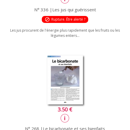
N° 336 |Les jus qui guérissent
block
Rupture. Être alerté ?
Les jus procurent de l'énergie plus rapidement que les fruits ou les
légumes entiers...
3.50 €
N° 268 |Le bicarbonate et ses bienfaits