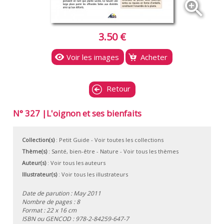
zoom_in
3.50 €
Voir les images
Acheter
Retour
N° 327 |L'oignon et ses bienfaits
Collection(s)
:
Petit Guide
- Voir toutes les collections
Thème(s)
:
Santé, bien-être
-
Nature
-
Voir tous les thèmes
Auteur(s)
:
Voir tous les auteurs
Illustrateur(s)
:
Voir tous les illustrateurs
Date de parution : May 2011
Nombre de pages : 8
Format : 22 x 16 cm
ISBN ou GENCOD :
978-2-84259-647-7