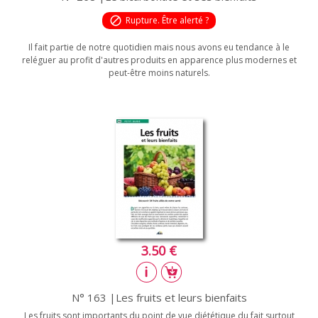
block
Rupture. Être alerté ?
Il fait partie de notre quotidien mais nous avons eu tendance à le
reléguer au profit d'autres produits en apparence plus modernes et
peut-être moins naturels.
3.50 €
N° 163 |Les fruits et leurs bienfaits
Les fruits sont importants du point de vue diététique du fait surtout