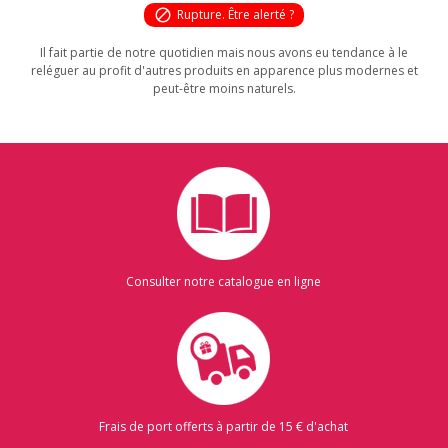
block
Rupture. Être alerté ?
Il fait partie de notre quotidien mais nous avons eu tendance à le
reléguer au profit d'autres produits en apparence plus modernes et
peut-être moins naturels.
Consulter notre catalogue en ligne
Frais de port offerts à partir de 15 € d'achat