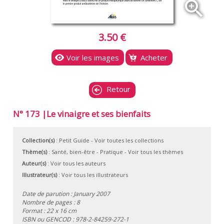
zoom_in
3.50 €
Voir les images
Acheter
Retour
N° 173 |Le vinaigre et ses bienfaits
Collection(s)
:
Petit Guide
- Voir toutes les collections
Thème(s)
:
Santé, bien-être
-
Pratique
-
Voir tous les thèmes
Auteur(s)
:
Voir tous les auteurs
Illustrateur(s)
:
Voir tous les illustrateurs
Date de parution : January 2007
Nombre de pages : 8
Format : 22 x 16 cm
ISBN ou GENCOD :
978-2-84259-272-1