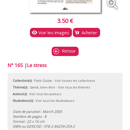
zoom_in
3.50 €
Voir les images
Acheter
Retour
N° 165 |Le stress
Collection(s)
:
Petit Guide
- Voir toutes les collections
Thème(s)
:
Santé, bien-être
-
Voir tous les thèmes
Auteur(s)
:
Voir tous les auteurs
Illustrateur(s)
:
Voir tous les illustrateurs
Date de parution : March 2005
Nombre de pages : 8
Format : 22 x 16 cm
ISBN ou GENCOD :
978-2-84259-259-2