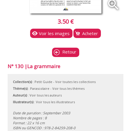
zoom_in
3.50 €
Voir les images
Acheter
Retour
N° 130 |La grammaire
Collection(s)
:
Petit Guide
- Voir toutes les collections
Thème(s)
:
Parascolaire
-
Voir tous les thèmes
Auteur(s)
:
Voir tous les auteurs
Illustrateur(s)
:
Voir tous les illustrateurs
Date de parution : September 2003
Nombre de pages : 8
Format : 22 x 16 cm
ISBN ou GENCOD :
978-2-84259-208-0